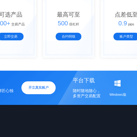
可选产品
最高可至
点差低
00+
500
0.9
交易产品
倍杠杆
pips
立即交易
合约明细
账户类型
平台下载
开立真实账户
牌匠心独
随时随地随心，
Windows版
多资产交易配置