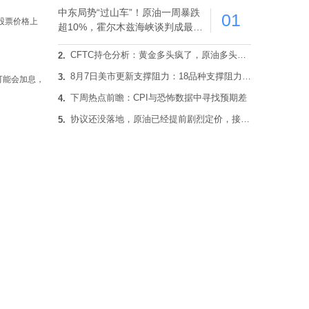
中东局势“过山车”！原油一周暴跌
01
股票价格上
超10%，霍尔木兹海峡谈判成最大
变数
CFTC持仓分析：黄金多头疯了，原油多头跑了，日元空头投降了！
2.
8月7日美市更新支撑阻力：18品种支撑阻力(金银铂钯原油天然气铜及十大货币对)
3.
可能会加息，
下周热点前瞻：CPI与恐怖数据中寻找预期差
4.
协议还没落地，原油已经提前剧烈定价，接下来市场真正要验证什么？
5.