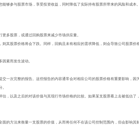
您能够参与股票市场，享受投资收益，同时降低了实际持有股票所带来的风险和成本
行更多股票，或通过回购股票来减少市场供应量。
，则其股票价格将会下跌。同样，回购且未有相应的需求降低，则会导致公司股票价
多因素而发生波动。
提交一次完整的报告。这些报告的内容通常会对相应公司的股票价格有重要影响，因
分。
评估，以及之后的对该价值与其现行市场价格的比较。如果某支股票看上去被低估了
全面的方法来衡量一支股票的价值，从而将任何不在该公司控制范围内，但会影响其