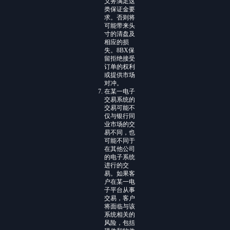
义务满足这
类保证金要
求。否则将
可能带来头
寸的清盘及
相应的损
失。8BX保
留拒绝接受
订单的权利
或提供市场
对冲。
在某一电子
交易系统的
交易可能不
仅与银行同
业市场的交
易不同，也
可能不同于
在其他公司
的电子系统
进行的交
易。如果客
户在某一电
子平台从事
交易，客户
将面临与该
系统相关的
风险，包括