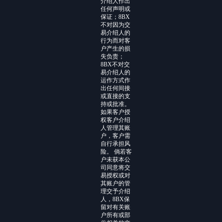
介绍人作出
任何声明或
保证；8BX
不对因为交
易介绍人的
行为而对客
户产生的损
失负责；
8BX不对交
易介绍人的
运作方式作
出任何间接
或直接的支
持或批准。
如果客户授
权客户介绍
人管理其账
户，客户需
自行承担风
险。 倘若客
户未获本公
司同意将交
易授权或对
其账户的管
理交予介绍
人，8BX保
留对有关账
户所有或部