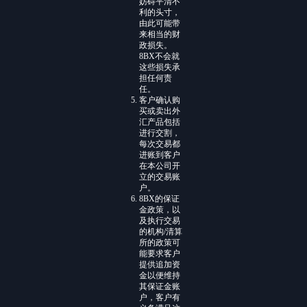
妨碍平清不
利的头寸，
由此可能带
来相当的财
政损失。
8BX不会就
这些损失承
担任何责
任。
客户确认购
买或卖出外
汇产品包括
进行交割，
每次交易都
进账到客户
在本公司开
立的交易账
户。
8BX的保证
金政策，以
及执行交易
的机构/清算
所的政策可
能要求客户
提供追加资
金以便维持
其保证金账
户，客户有