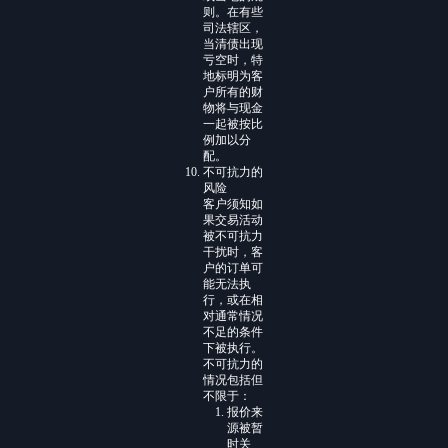
则。在有些
司法辖区，
当清债出现
亏空时，特
地标明为客
户所有的财
物将与现金
一起被按比
例加以分
配。
不可抗力的
风险
客户须知如
果交易活动
被不可抗力
干扰时，客
户的订单可
能无法执
行，或在相
对通常情况
不足的条件
下被执行。
不可抗力的
情况包括但
不限于：
报价来
源被暂
时关