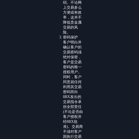
绍。不论网
上交易多么
方便或有效
率，这并不
降低贵金属
交易的风
险。
密码保护
客户明白并
确认客户的
交易密码须
绝对保密，
客户是交易
密码的唯一
授权用户。
同时，客户
同意就任何
利用其交易
密码而向
8BX发出的
交易指令承
担全部责任
(不论是否由
客户授权并
经8BX批
准)。交易商
不须对客户
因执行交易