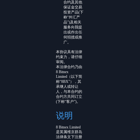
合约及其他
保证金交易
投资产品(下
称“外汇产
品”)及相关
服务向我提
出或作出任
何招揽或推
广。
本协议具有法律
约束力，请仔细
审阅。
本法律合约乃由
8 Bitnex
Limited（以下简
称“8BX”），其
承继人或转让
人，与本合约的
合约方共同订立
(下称“客户”)。
说明
8 Bitnex Limited
是英属维京群岛
法律条文下注册