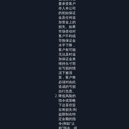
要承受客户
存入本公司
的初始保证
金及任何追
加资金上的
损失。如果
市场变动对
客户不利或
导致保证金
水平下降，
客户有可能
无法及时追
加保证金来
维持头寸而
在亏损的情
况下被清
算，客户将
必须对由此
造成的亏损
自行负责。
降低风险的
指令或策略
下达某些旨
在将损失/利
益限制在特
定金额的指
令(例如“止
损”指令，或