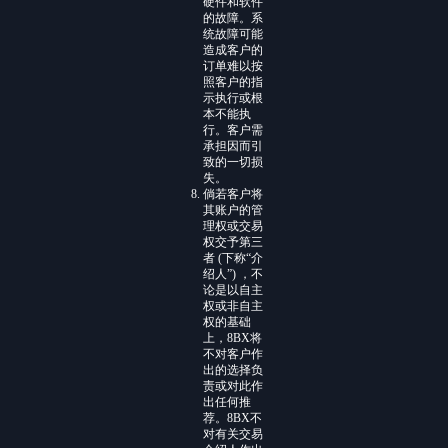
硬件和软件
的故障。系
统故障可能
造成客户的
订单难以按
照客户的指
示执行或根
本不能执
行。客户需
承担因而引
致的一切损
失。
倘若客户将
其账户的管
理权或交易
权交予第三
者 (下称“介
绍人”) ，不
论是以自主
权或非自主
权的基础
上，8BX将
不对客户作
出的选择负
责或对此作
出任何推
荐。8BX不
对有关交易