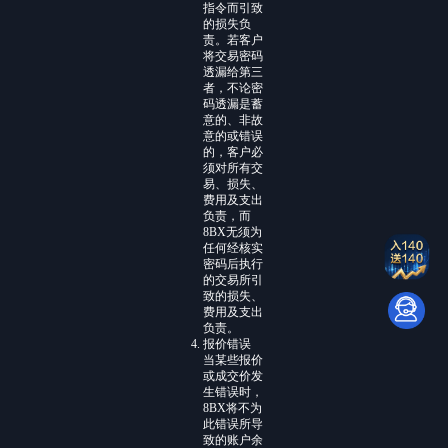
指令而引致
的损失负
责。若客户
将交易密码
透漏给第三
者，不论密
码透漏是蓄
意的、非故
意的或错误
的，客户必
须对所有交
易、损失、
费用及支出
负责，而
8BX无须为
任何经核实
密码后执行
的交易所引
致的损失、
费用及支出
负责。
报价错误
当某些报价
或成交价发
生错误时，
8BX将不为
此错误所导
致的账户余