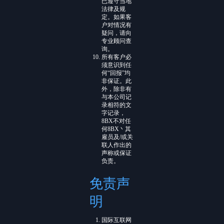
已遵守当地
法律及规
定。如果客
户对情况有
疑问，请向
专业顾问查
询。
所有客户必
须意识到任
何“回报”均
非保证。此
外，除非有
与本公司记
录相符的文
字记录，
8BX不对任
何8BX丶其
雇员及/或关
联人作出的
声称或保证
负责。
免责声
明
国际互联网