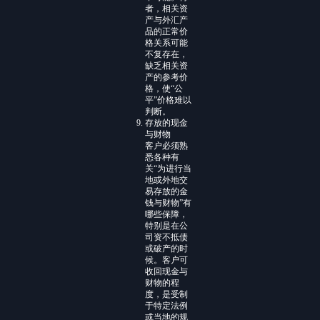
者，相关资
产与外汇产
品的正常价
格关系可能
不复存在，
缺乏相关资
产的参考价
格，使“公
平”价格难以
判断。
存放的现金
与财物
客户必须熟
悉各种有
关“为进行当
地或外地交
易存放的金
钱与财物”有
哪些保障，
特别是在公
司资不抵债
或破产的时
候。客户可
收回现金与
财物的程
度，是受制
于特定法例
或当地的规