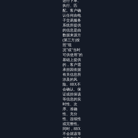
进行下单、
执行、匹
配。客户确
认任何由电
子交易服务
系统所提供
的信息是由
数据来源方
(第三方)按
照“现
况”或“当时
可供使用”的
基础上提供
的，客户需
承担因依据
有关信息所
涉及的风
险。8BX不
会确认、保
证或担保该
等信息的实
时性、次
序、准确
性、充分
性、连续性
或完整性。
同时，8BX
不会就该等