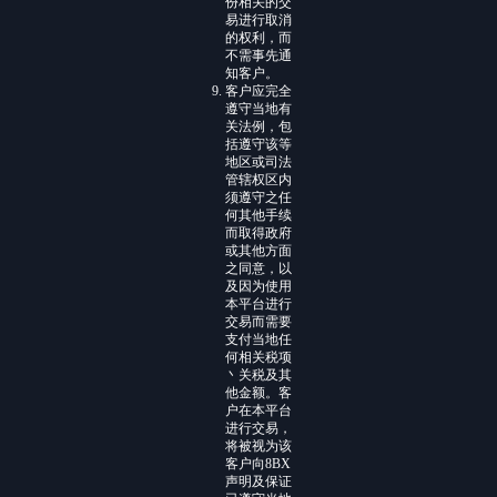
份相关的交
易进行取消
的权利，而
不需事先通
知客户。
客户应完全
遵守当地有
关法例，包
括遵守该等
地区或司法
管辖权区内
须遵守之任
何其他手续
而取得政府
或其他方面
之同意，以
及因为使用
本平台进行
交易而需要
支付当地任
何相关税项
丶关税及其
他金额。客
户在本平台
进行交易，
将被视为该
客户向8BX
声明及保证