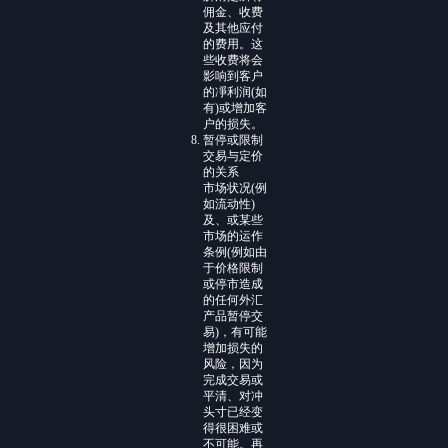
佣金、收费
及其他应付
的费用。这
些收费将会
影响到客户
的凈利润(如
有)或增加客
户的损失。
暂停或限制
交易与定价
的关系
市场状况(例
如流动性)
及、或某些
市场的运作
条例(例如由
于价格限制
或停市造成
的任何外汇
产品暂停交
易)，有可能
增加损失的
风险，因为
完成交易或
平清、对冲
头寸已经变
得很困难或
不可能。再