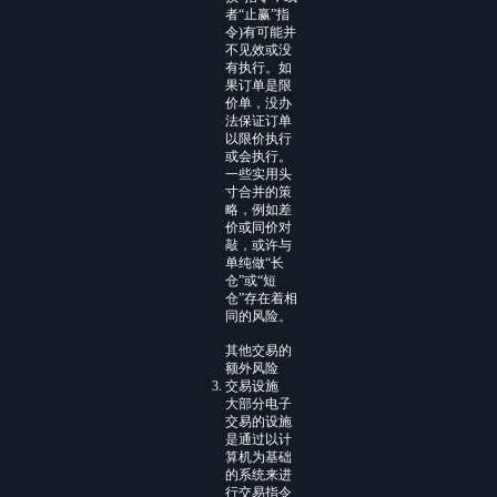
者“止赢”指
令)有可能并
不见效或没
有执行。如
果订单是限
价单，没办
法保证订单
以限价执行
或会执行。
一些实用头
寸合并的策
略，例如差
价或同价对
敲，或许与
单纯做“长
仓”或“短
仓”存在着相
同的风险。
其他交易的
额外风险
交易设施
大部分电子
交易的设施
是通过以计
算机为基础
的系统来进
行交易指令