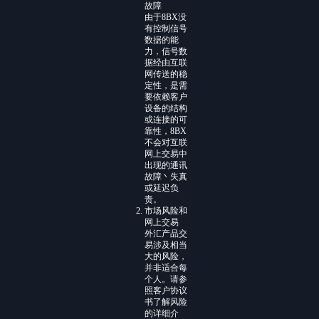
故障
由于8BX没
有控制信号
数据的能
力，信号数
据经由互联
网传送的稳
定性，是需
要依赖客户
设备的结构
或连接的可
靠性，8BX
不会对互联
网上交易中
出现的通讯
故障丶失真
或延迟负
责。
市场风险和
网上交易
外汇产品交
易涉及相当
大的风险，
并非适合每
个人。请参
照客户协议
书了解风险
的详细介