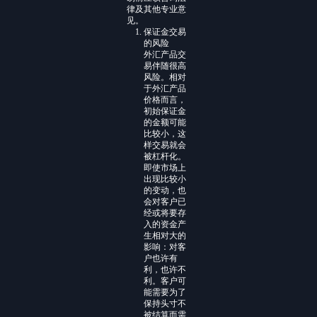
律及其他专业意
见。
保证金交易
的风险
外汇产品交
易伴随很高
风险。相对
于外汇产品
价格而言，
初始保证金
的金额可能
比较小，这
样交易就会
被杠杆化。
即使市场上
出现比较小
的变动，也
会对客户已
经或将要存
入的资金产
生相对大的
影响：对客
户也许有
利，也许不
利。客户可
能需要为了
保持头寸不
被结算而需